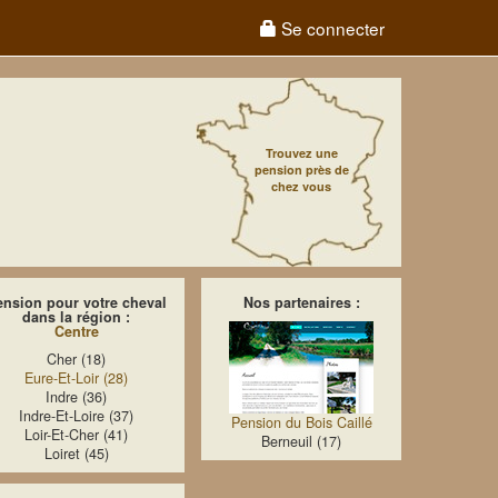
Se connecter
Trouvez une
pension près de
chez vous
ension pour votre cheval
Nos partenaires :
dans la région :
Centre
Cher (18)
Eure-Et-Loir (28)
Indre (36)
Indre-Et-Loire (37)
Pension du Bois Caillé
Loir-Et-Cher (41)
Berneuil (17)
Loiret (45)