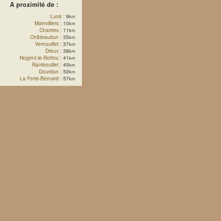
A proximité de :
Lucé
: 9
km
Mainvilliers
: 10
km
Chartres
: 11
km
Châteaudun
: 35
km
Vernouillet
: 37
km
Dreux
: 38
km
Nogent-le-Rotrou
: 41
km
Rambouillet
: 45
km
Dourdan
: 50
km
La Ferté-Bernard
: 57
km