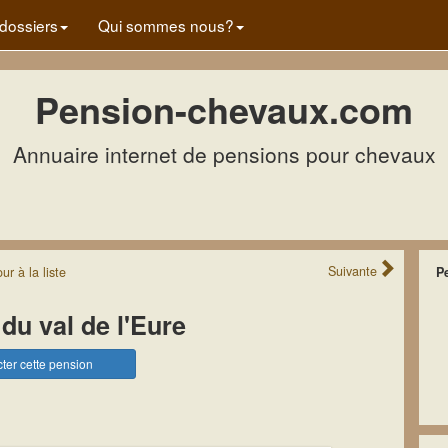
dossiers
Qui sommes nous?
Pension-chevaux.com
Annuaire internet de pensions pour chevaux
Suivante
our
à la
liste
P
du val de l'Eure
ter cette pension